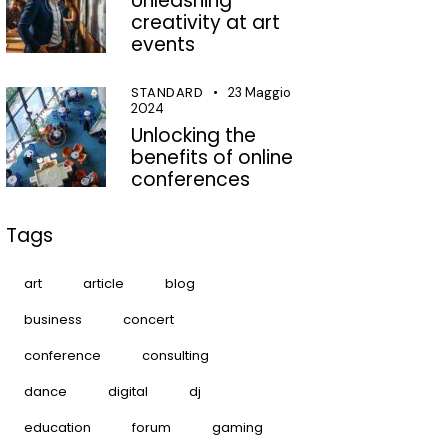
Unleashing
creativity at art
events
STANDARD
23 Maggio
2024
Unlocking the
benefits of online
conferences
Tags
art
article
blog
business
concert
conference
consulting
dance
digital
dj
education
forum
gaming