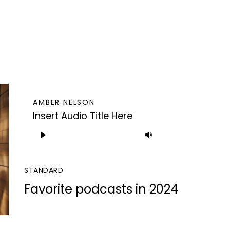
AMBER NELSON
Insert Audio Title Here
Audio
Usa
Player
i
tasti
STANDARD
freccia
Favorite podcasts in 2024
su/giù
per
aumentare