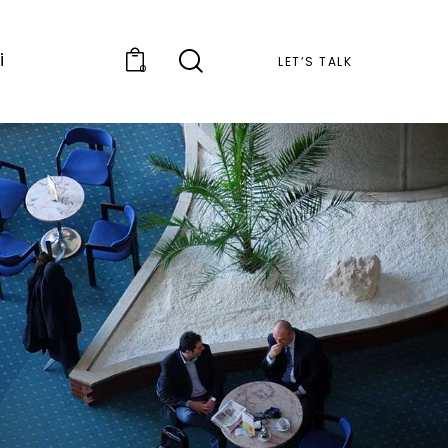
i
LET’S TALK
0