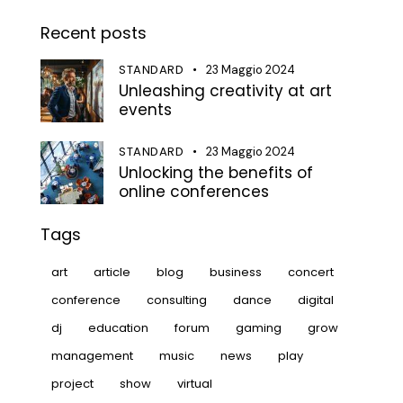
Recent posts
STANDARD
23 Maggio 2024
Unleashing creativity at art
events
STANDARD
23 Maggio 2024
Unlocking the benefits of
online conferences
Tags
art
article
blog
business
concert
conference
consulting
dance
digital
dj
education
forum
gaming
grow
management
music
news
play
project
show
virtual