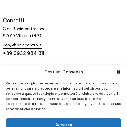
Contatti
C.da Bonincontro, snc
97019 Vittoria (RG)
info@bonincontro.it
+39 0932 984 311
Menu
Gestisci Consenso
Home
La nostra storia
Per fornire le migliori esperienze, utilizziamo tecnologie come i cookie
per memorizzare e/o accedere alle informazioni del dispositivo. Il
Vigneti
consenso a queste tecnologie ci permetterà di elaborare dati come il
comportamento di navigazione o ID unici su questo sito. Non
Vini
acconsentire o ritirare il consenso può influire negativamente su alcune
Contatti
caratteristiche e funzioni.
Seguici
Accetta