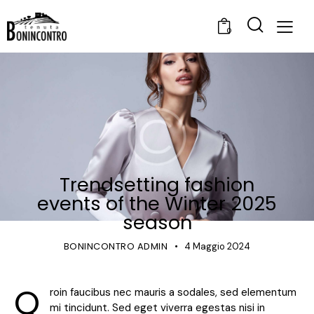
0
FASHION
Trendsetting fashion
events of the Winter 2025
season
BONINCONTRO ADMIN
4 Maggio 2024
Q
roin faucibus nec mauris a sodales, sed elementum
mi tincidunt. Sed eget viverra egestas nisi in