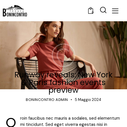
0
FASHION
Runway reveals: New York
& Paris fashion events
preview
BONINCONTRO ADMIN
5 Maggio 2024
Q
roin faucibus nec mauris a sodales, sed elementum
mi tincidunt. Sed eget viverra egestas nisi in