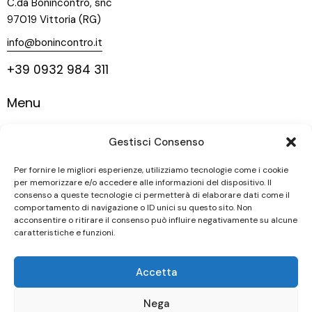
C.da Bonincontro, snc
97019 Vittoria (RG)
info@bonincontro.it
+39 0932 984 311
Menu
Home
Gestisci Consenso
La nostra storia
Vigneti
Per fornire le migliori esperienze, utilizziamo tecnologie come i cookie
per memorizzare e/o accedere alle informazioni del dispositivo. Il
Vini
consenso a queste tecnologie ci permetterà di elaborare dati come il
comportamento di navigazione o ID unici su questo sito. Non
Contatti
acconsentire o ritirare il consenso può influire negativamente su alcune
caratteristiche e funzioni.
Seguici
Accetta
Nega