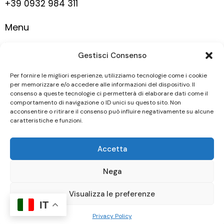
+39 0932 984 311
Menu
Home
Gestisci Consenso
La nostra storia
Vigneti
Per fornire le migliori esperienze, utilizziamo tecnologie come i cookie
per memorizzare e/o accedere alle informazioni del dispositivo. Il
Vini
consenso a queste tecnologie ci permetterà di elaborare dati come il
comportamento di navigazione o ID unici su questo sito. Non
Contatti
acconsentire o ritirare il consenso può influire negativamente su alcune
caratteristiche e funzioni.
Seguici
Accetta
Nega
Tenuta Bonincontro Società Agricola A.R.L. © 2026 |
Visualizza le preferenze
P.IVA 01618340887 | Powered by
Clickoso
IT
Privacy Policy
Privacy Policy