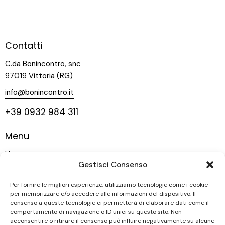
Contatti
C.da Bonincontro, snc
97019 Vittoria (RG)
info@bonincontro.it
+39 0932 984 311
Menu
Home
Gestisci Consenso
La nostra storia
Vigneti
Per fornire le migliori esperienze, utilizziamo tecnologie come i cookie
per memorizzare e/o accedere alle informazioni del dispositivo. Il
Vini
consenso a queste tecnologie ci permetterà di elaborare dati come il
comportamento di navigazione o ID unici su questo sito. Non
Contatti
acconsentire o ritirare il consenso può influire negativamente su alcune