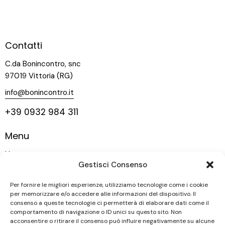
Contatti
C.da Bonincontro, snc
97019 Vittoria (RG)
info@bonincontro.it
+39 0932 984 311
Menu
Home
Gestisci Consenso
La nostra storia
Vigneti
Per fornire le migliori esperienze, utilizziamo tecnologie come i cookie
per memorizzare e/o accedere alle informazioni del dispositivo. Il
Vini
consenso a queste tecnologie ci permetterà di elaborare dati come il
comportamento di navigazione o ID unici su questo sito. Non
Contatti
acconsentire o ritirare il consenso può influire negativamente su alcune