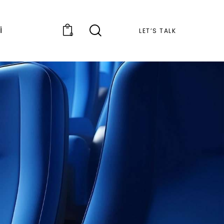
i
LET’S TALK
0