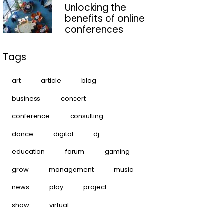
Unlocking the
benefits of online
conferences
Tags
art
article
blog
business
concert
conference
consulting
dance
digital
dj
education
forum
gaming
grow
management
music
news
play
project
show
virtual