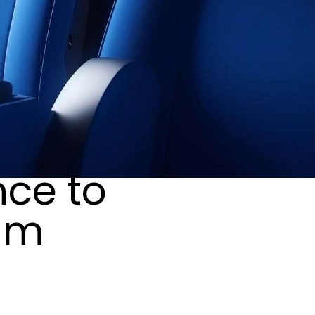
nce to
rum