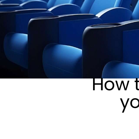
How t
yo