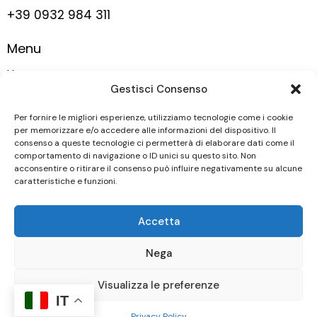
+39 0932 984 311
Menu
Home
Gestisci Consenso
La nostra storia
Vigneti
Per fornire le migliori esperienze, utilizziamo tecnologie come i cookie
per memorizzare e/o accedere alle informazioni del dispositivo. Il
Vini
consenso a queste tecnologie ci permetterà di elaborare dati come il
comportamento di navigazione o ID unici su questo sito. Non
Contatti
acconsentire o ritirare il consenso può influire negativamente su alcune
caratteristiche e funzioni.
Seguici
Accetta
Nega
Tenuta Bonincontro Società Agricola A.R.L. © 2026 |
Visualizza le preferenze
P.IVA 01618340887 | Powered by
Clickoso
IT
Privacy Policy
Privacy Policy