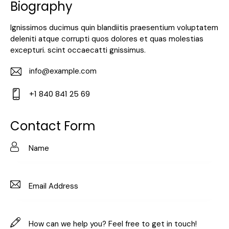
Biography
Ignissimos ducimus quin blandiitis praesentium voluptatem
deleniti atque corrupti quos dolores et quas molestias
excepturi. scint occaecatti gnissimus.
info@example.com
E-
+1 840 841 25 69
m
Ph
ail:
on
Contact Form
e: