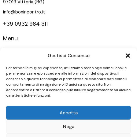
97019 Vittoria (RG)
info@bonincontro.it
+39 0932 984 311
Menu
Home
Gestisci Consenso
La nostra storia
Vigneti
Per fornire le migliori esperienze, utilizziamo tecnologie come i cookie
per memorizzare e/o accedere alle informazioni del dispositivo. Il
Vini
consenso a queste tecnologie ci permetterà di elaborare dati come il
comportamento di navigazione o ID unici su questo sito. Non
Contatti
acconsentire o ritirare il consenso può influire negativamente su alcune
caratteristiche e funzioni.
Seguici
Accetta
Nega