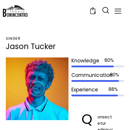
0
SINGER
Jason Tucker
80%
Knowledge
90%
Communication
88%
Experience
Q
onsect
etur
adipisci