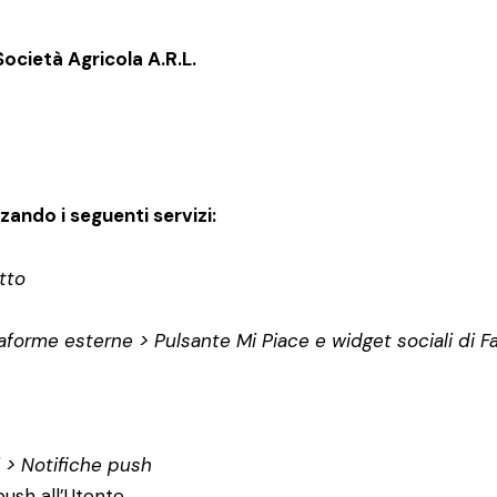
ocietà Agricola A.R.L.
zzando i seguenti servizi:
tto
taforme esterne > Pulsante Mi Piace e widget sociali di 
i > Notifiche push
ush all’Utente.