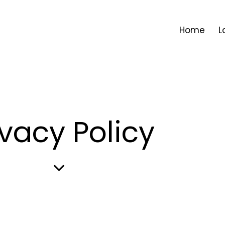
Home
L
ivacy Policy