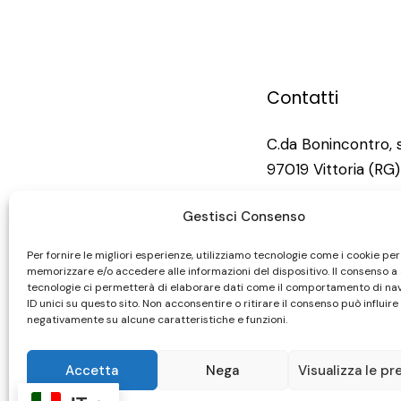
Contatti
C.da Bonincontro, 
97019 Vittoria (RG)
info@bonincontro.i
Gestisci Consenso
Per fornire le migliori esperienze, utilizziamo tecnologie come i cookie per
+39 0932 984 31
memorizzare e/o accedere alle informazioni del dispositivo. Il consenso a
tecnologie ci permetterà di elaborare dati come il comportamento di na
ID unici su questo sito. Non acconsentire o ritirare il consenso può influire
negativamente su alcune caratteristiche e funzioni.
Accetta
Nega
Visualizza le pr