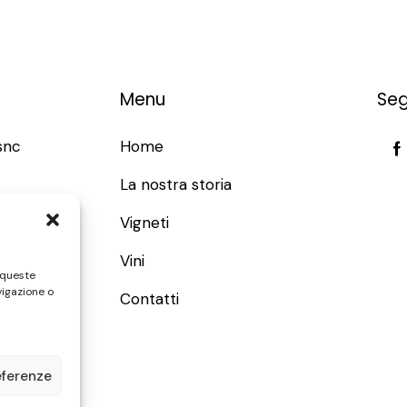
Menu
Seg
snc
Home
La nostra storia
t
Vigneti
Vini
1
 queste
vigazione o
Contatti
eferenze