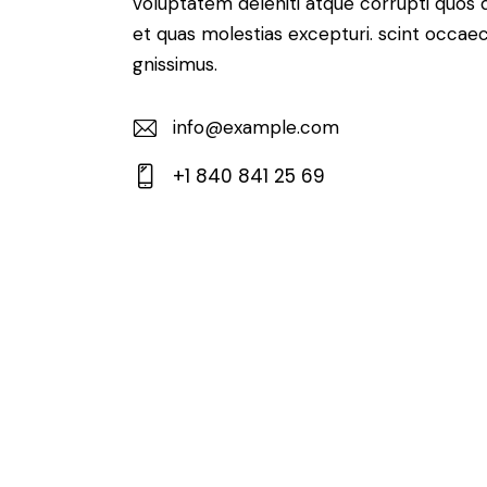
voluptatem deleniti atque corrupti quos 
et quas molestias excepturi. scint occaec
gnissimus.
info@example.com
E-
+1 840 841 25 69
m
Ph
ail:
on
e: