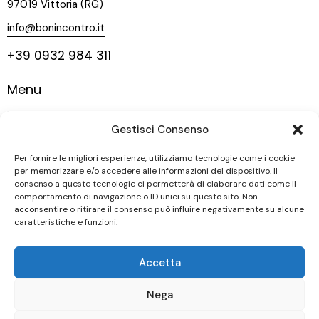
97019 Vittoria (RG)
info@bonincontro.it
+39 0932 984 311
Menu
Home
Gestisci Consenso
La nostra storia
Vigneti
Per fornire le migliori esperienze, utilizziamo tecnologie come i cookie
per memorizzare e/o accedere alle informazioni del dispositivo. Il
Vini
consenso a queste tecnologie ci permetterà di elaborare dati come il
comportamento di navigazione o ID unici su questo sito. Non
Contatti
acconsentire o ritirare il consenso può influire negativamente su alcune
caratteristiche e funzioni.
Seguici
Accetta
Nega