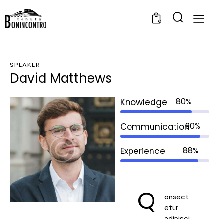
0
SPEAKER
David Matthews
80%
Knowledge
90%
Communication
88%
Experience
Q
onsect
etur
adipisci