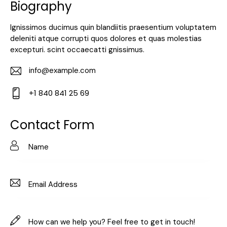
Biography
Ignissimos ducimus quin blandiitis praesentium voluptatem
deleniti atque corrupti quos dolores et quas molestias
excepturi. scint occaecatti gnissimus.
info@example.com
E-
+1 840 841 25 69
m
Ph
ail:
on
Contact Form
e: