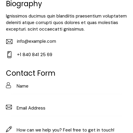
Biography
Ignissimos ducimus quin blandiitis praesentium voluptatem
deleniti atque corrupti quos dolores et quas molestias
excepturi. scint occaecatti gnissimus.
info@example.com
E-
+1 840 841 25 69
m
Ph
ail:
on
Contact Form
e: