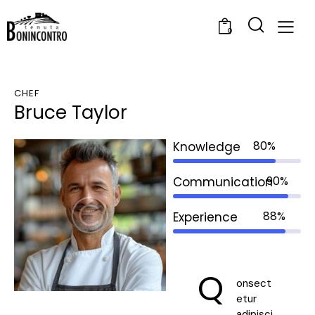
0
CHEF
Bruce Taylor
80%
Knowledge
90%
Communication
88%
Experience
Q
onsect
etur
adipisci