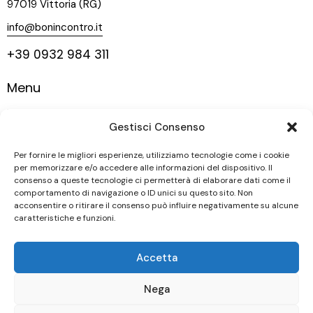
97019 Vittoria (RG)
info@bonincontro.it
+39 0932 984 311
Menu
Home
Gestisci Consenso
La nostra storia
Vigneti
Per fornire le migliori esperienze, utilizziamo tecnologie come i cookie
per memorizzare e/o accedere alle informazioni del dispositivo. Il
Vini
consenso a queste tecnologie ci permetterà di elaborare dati come il
comportamento di navigazione o ID unici su questo sito. Non
Contatti
acconsentire o ritirare il consenso può influire negativamente su alcune
caratteristiche e funzioni.
Seguici
Accetta
Nega