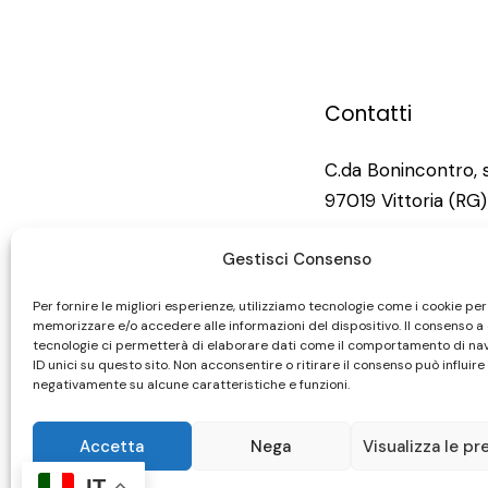
Contatti
C.da Bonincontro, 
97019 Vittoria (RG)
info@bonincontro.i
Gestisci Consenso
Per fornire le migliori esperienze, utilizziamo tecnologie come i cookie per
+39 0932 984 31
memorizzare e/o accedere alle informazioni del dispositivo. Il consenso a
tecnologie ci permetterà di elaborare dati come il comportamento di na
ID unici su questo sito. Non acconsentire o ritirare il consenso può influire
negativamente su alcune caratteristiche e funzioni.
Accetta
Nega
Visualizza le pr
IT