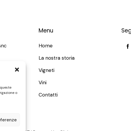
Menu
Seg
snc
Home
La nostra storia
t
Vigneti
Vini
1
 queste
vigazione o
Contatti
eferenze