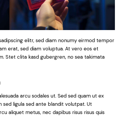
sadipscing elitr, sed diam nonumy eirmod tempor
yam erat, sed diam voluptua. At vero eos et
. Stet clita kasd gubergren, no sea takimata
m
alesuada arcu sodales ut. Sed sed quam ut ex
ed ligula sed ante blandit volutpat. Ut
rcu aliquet metus, nec dapibus risus risus quis