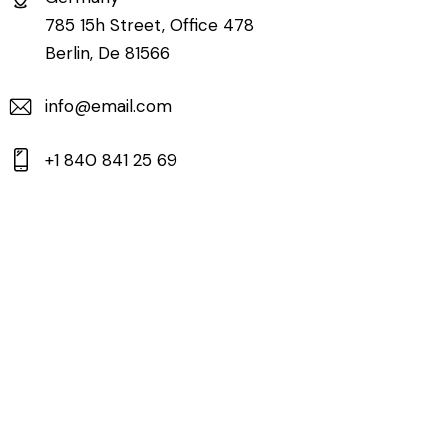
785 15h Street, Office 478
Berlin, De 81566
info@email.com
+1 840 841 25 69