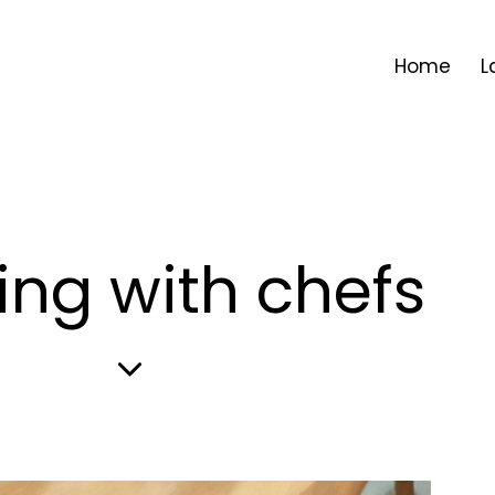
Home
L
ng with chefs