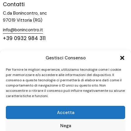
Contatti
C.da Bonincontro, snc
97019 Vittoria (RG)
info@bonincontro.it
+39 0932 984 311
Menu
Gestisci Consenso
Home
La nostra storia
Per fornire le migliori esperienze, utilizziamo tecnologie come i cookie
per memorizzare e/o accedere alle informazioni del dispositivo. Il
Vigneti
consenso a queste tecnologie ci permetterà di elaborare dati come il
comportamento di navigazione o ID unici su questo sito. Non
Vini
acconsentire o ritirare il consenso può influire negativamente su alcune
Contatti
caratteristiche e funzioni.
Seguici
Accetta
Nega