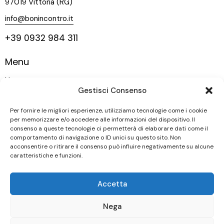
97019 Vittoria (RG)
info@bonincontro.it
+39 0932 984 311
Menu
Home
Gestisci Consenso
La nostra storia
Vigneti
Per fornire le migliori esperienze, utilizziamo tecnologie come i cookie
per memorizzare e/o accedere alle informazioni del dispositivo. Il
Vini
consenso a queste tecnologie ci permetterà di elaborare dati come il
comportamento di navigazione o ID unici su questo sito. Non
Contatti
acconsentire o ritirare il consenso può influire negativamente su alcune
caratteristiche e funzioni.
Seguici
Accetta
Nega