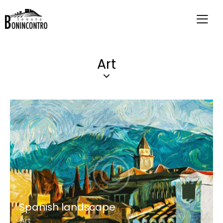
Art
Spanish landscape
Art