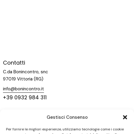
Contatti
C.da Bonincontro, snc
97019 Vittoria (RG)
info@bonincontro.it
+39 0932 984 311
Menu
Gestisci Consenso
Home
La nostra storia
Per fornire le migliori esperienze, utilizziamo tecnologie come i cookie