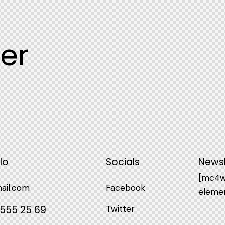
fer
lo
Socials
Newsl
[mc4w
ail.com
Facebook
elemen
 555 25 69
Twitter