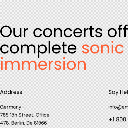
Our concerts of
complete
sonic
immersion
Address
Say Hel
Germany —
info@em
785 15h Street, Office
+1 800
478, Berlin, De 81566