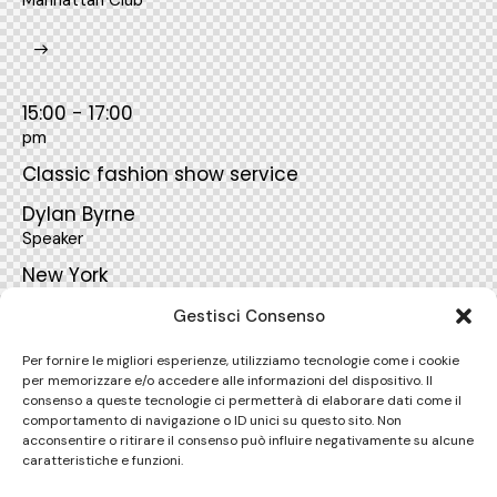
Manhattan Club
15:00 - 17:00
pm
Classic fashion show service
Dylan Byrne
Speaker
New York
Manhattan Club
Gestisci Consenso
Per fornire le migliori esperienze, utilizziamo tecnologie come i cookie
per memorizzare e/o accedere alle informazioni del dispositivo. Il
consenso a queste tecnologie ci permetterà di elaborare dati come il
17:00 - 19:00
comportamento di navigazione o ID unici su questo sito. Non
acconsentire o ritirare il consenso può influire negativamente su alcune
pm
caratteristiche e funzioni.
2025-2026 collection show