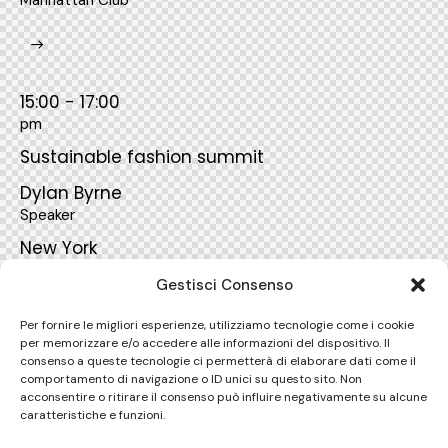
Manhattan Club
15:00 - 17:00
pm
Sustainable fashion summit
Dylan Byrne
Speaker
New York
Manhattan Club
Gestisci Consenso
Per fornire le migliori esperienze, utilizziamo tecnologie come i cookie
per memorizzare e/o accedere alle informazioni del dispositivo. Il
consenso a queste tecnologie ci permetterà di elaborare dati come il
17:00 - 19:00
comportamento di navigazione o ID unici su questo sito. Non
acconsentire o ritirare il consenso può influire negativamente su alcune
pm
caratteristiche e funzioni.
New York fashion show